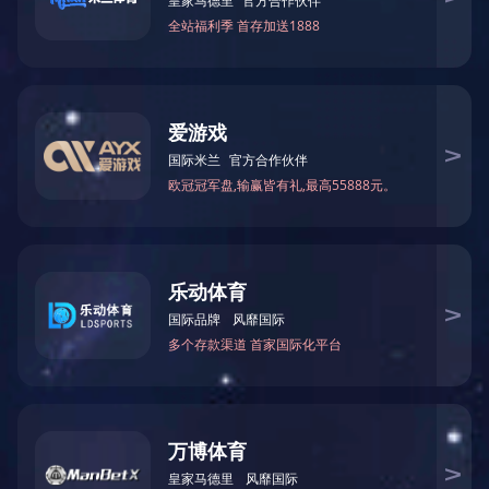
国内案例
国外案例
关于我们

关于我们
进一步了解

公司简介
企业文化
荣誉资质
发展历程
合作品牌
米兰(中国)