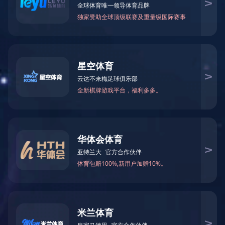
分支组网及移动办公
智能化组网解决方案
新闻资讯

新闻资讯
进一步了解

公司新闻
行业新闻
工程案例

工程案例
进一步了解
