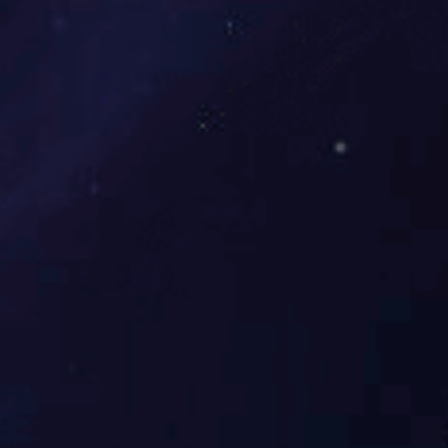
在线留言
ONLINE MESSAGE
留言应用名称：
客户留言
描述：
*
留言内容：
姓名：
性别：
男
女